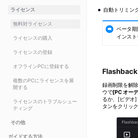
ライセンス
自動トリミン
無料対ライセンス
ベータ期間
インストー
ライセンスの購入
ライセンスの登録
オフラインPCに登録する
Flashba
複数のPCにライセンスを展
録画制限を解除
開する
ウで
[PC オー
るか、[ビデオ]
ライセンスのトラブルシュー
タンをクリッ
ティング
その他
ガイドする方法