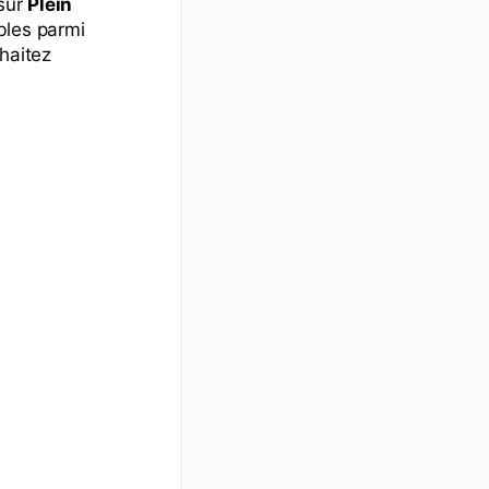
 sur
Plein
bles parmi
haitez