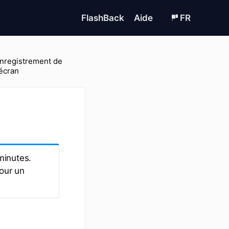
FlashBack
Aide
FR
nregistrement de
'écran
 minutes.
pour un