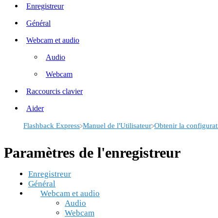
Enregistreur
Général
Webcam et audio
Audio
Webcam
Raccourcis clavier
Aider
​Flashback Express
​Manuel de l'Utilisateur
​Obtenir la configura
Paramètres de l'enregistreur
Enregistreur
Général
Webcam et audio
Audio
Webcam