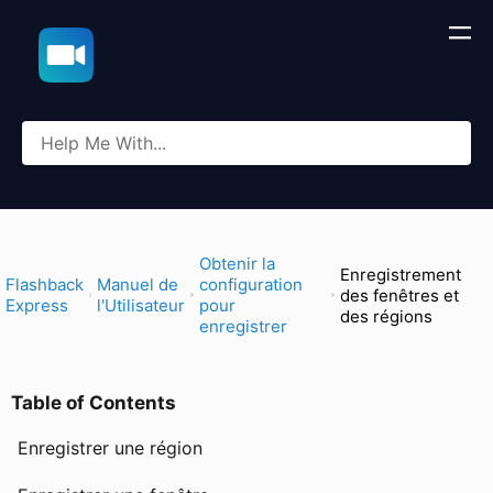
​Obtenir la
Enregistrement
​Flashback
​Manuel de
configuration
des fenêtres et
Express
l'Utilisateur
pour
des régions
enregistrer
Table of Contents
Enregistrer une région