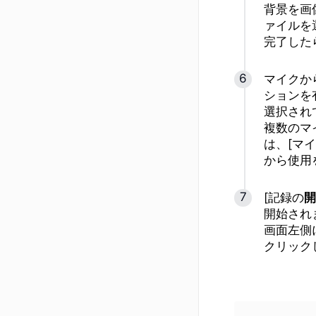
背景を画
ァイルを
完了した
マイクか
ションを有
選択され
複数のマ
は、[マ
から使用
[記録の
開
開始され
画面左側
クリック