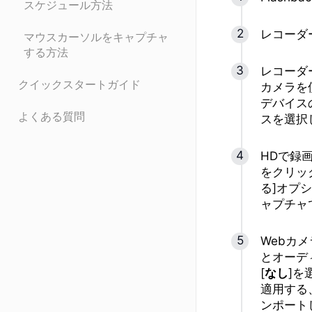
スケジュール方法
レコーダ
マウスカーソルをキャプチャ
する方法
レコーダ
クイックスタートガイド
カメラを
デバイス
よくある質問
スを選択
HDで録
をクリッ
る]オプ
ャプチャ
Webカ
とオーデ
[
なし
]を
適用する
ンポート