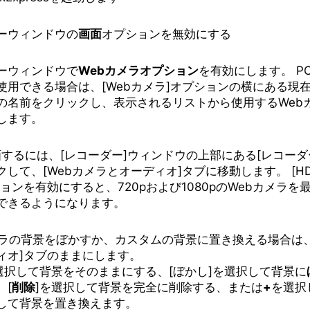
ーウィンドウの
画面
オプションを無効にする
ーウィンドウで
Webカメラオプション
を有効にします。 P
使用できる場合は、[Webカメラ]オプションの横にある現在
の名前をクリックし、表示されるリストから使用するWeb
します。
画するには、[レコーダー]ウィンドウの上部にある[レコーダ
クして、[Webカメラとオーディオ]タブに移動します。 [H
ションを有効にすると、720pおよび1080pのWebカメラを
できるようになります。
メラの背景をぼかすか、カスタムの背景に置き換える場合は、
ィオ]タブのままにします。
選択して背景をそのままにする、[ぼかし]を選択して背景に
、[
削除
]を選択して背景を完全に削除する、または
+
を選択
して背景を置き換えます。