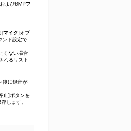
およびBMPフ
[
マイク
]オプ
サウンド設定で
したくない場合
されるリスト
ウン後に録音が
停止]ボタンを
保存します。